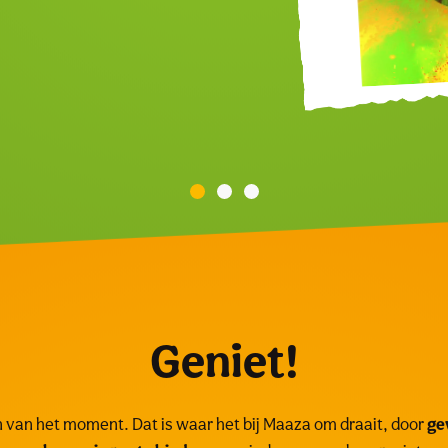
waliteit.
Geniet!
 van het moment. Dat is waar het bij Maaza om draait, door
ge